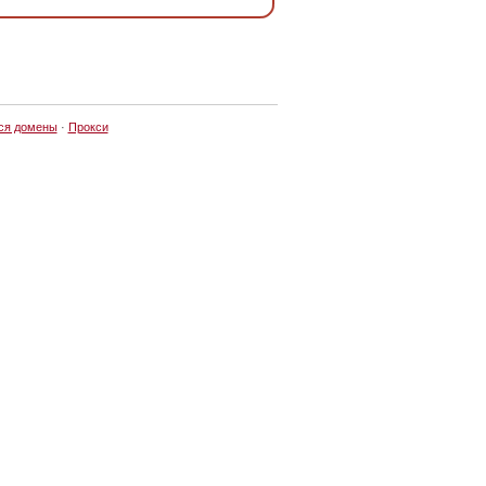
ся домены
·
Прокси