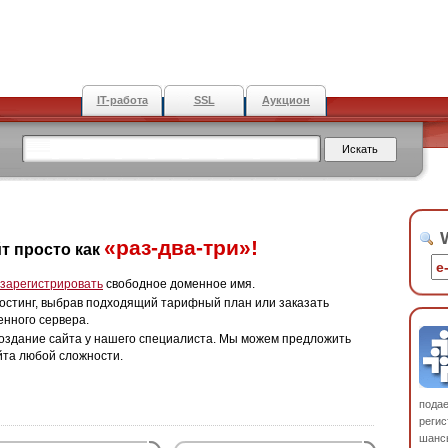
IT-работа
SSL
Аукцион
W
«раз-два-три»!
т просто как
зарегистрировать
свободное доменное имя.
остинг, выбрав подходящий тарифный план или заказать
енного сервера.
оздание сайта у нашего специалиста. Мы можем предложить
йта любой сложности.
пода
регис
шанс