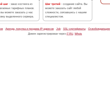
ой шаг
- заказ хостинга из
Шаг третий
- создание сайта. Вы
агаемых тарифных планов.
можете заказать сайт любой
 вы можете заказать у нас
сложности, связавшись с нашим
овку выделенного сервера.
специалистом.
ов
·
Аренда, покупка и продажа IP-адресов
·
Job
·
SSL-сертификаты
·
Освобождающие
Домен зарегистрирован через
i7.RU
.
Whois